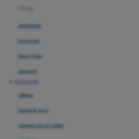
Felt So Sweet
0-36 Kg
Fisher Price
Flipper
gendongan
Friends Of Sally
travel cots
G
diaper bags
Gb
Geko
aksesoris
Graco
RAYA22 LINK
Gund
selimut
H
bantal & sprei
Habbie
Haenim
ranjang bayi & balita
Happy Horse