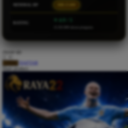
MINIMAL DP
IDR 25.000
Squishmallows
Starbooks
⭐ 4.9 / 5
RATING
Stick-O
22.202.888 ulasan pengguna
Stokke
Sudocrem
choose qty
Sumimo
DAFTAR
LOGIN
Sunnylife
Share product:
Sun-Staches
Swimava
T
Tommee Tippee
Trunki
Tutti Bambini