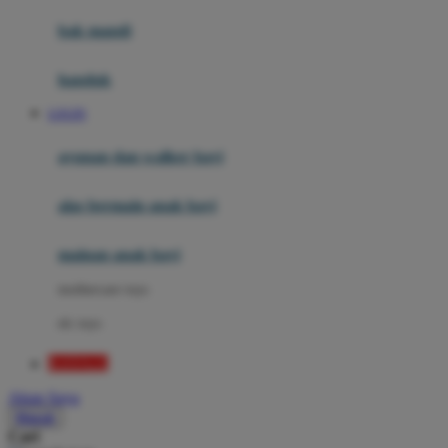
Moby
bak mandi
Momami
handuk
Mothercare
LOGIN
Mustela
ayunan dan walker bayi
My Buddy Tag
My K
alas bermain anak bayi
N
mainan anak bayi
Naif
mothercare toys
Nike
elc toys
Nordic Natural
RAYA22
Nuby
Akun Saya
Nuna
Masuk
Cari