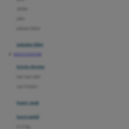
Dae Organics
setelan
Docare
jaket
Doona
pakaian dalam
Down To Earth
Drew
pakaian tidur
Dr. Brown's
RAYA22 DAFTAR
E
kereta dorong
ELC
bayi baru lahir
Ergobaby
usia 6 bulan+
Expert Care
koper anak
Ezyroller
kursi mobil
F
0-13 Kg