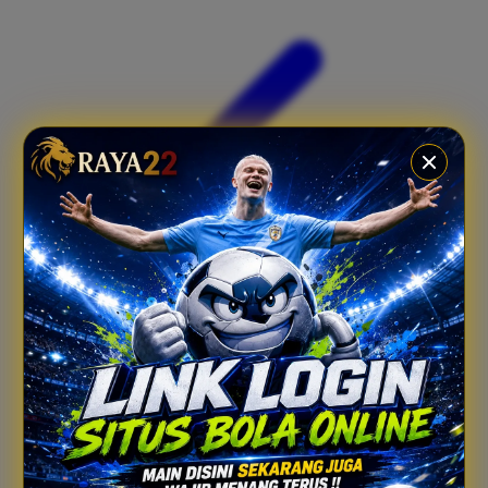
Xootz
Y
Yamatoya
Z
Zaxy
Zoggs
0-9
4Moms
59S