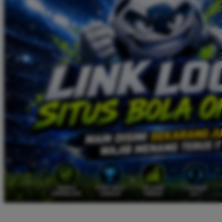
Twistshake
TY Toys
U
V
Veja
Vitaflow
Vtech
W
Waterland
Wellness
X