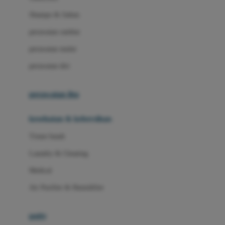
London Taxi
Shampo & Sabun
Love To Dream
perawatan rambut
perawatan mulut
M
perawatan diri
Magformers
Mama's Choice
perawatan ibu
Mamas&Papas
kesehatan & kebersihan
Mamaway
Tissue basah
Maxi Cosi
Laundry & Cleaning
Megabloks
Medical
Micro
Air Purifier & Humidifier
MiDeer
Mimi & Lula
potty
Mini Monkey